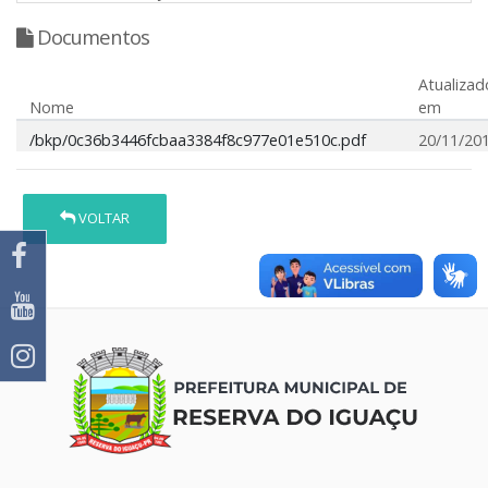
Documentos
Atualizad
Nome
em
/bkp/0c36b3446fcbaa3384f8c977e01e510c.pdf
20/11/20
VOLTAR