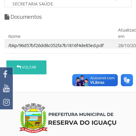
SECRETARIA SAÚDE.
Documentos
Atualiza
Nome
em
/bkp/96d57bf26dd8c052fa7b1816f4de85ed.pdf
28/10/2
VOLTAR