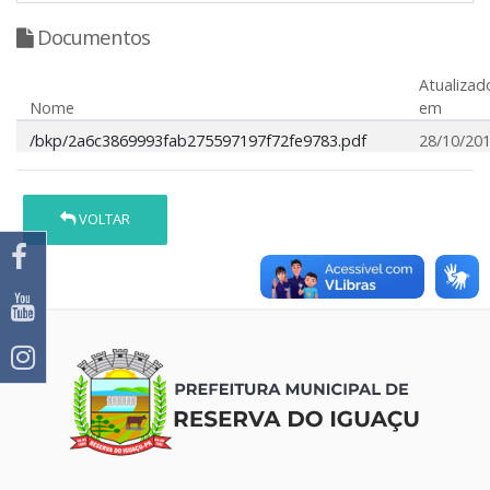
Documentos
Atualizad
Nome
em
/bkp/2a6c3869993fab275597197f72fe9783.pdf
28/10/20
VOLTAR