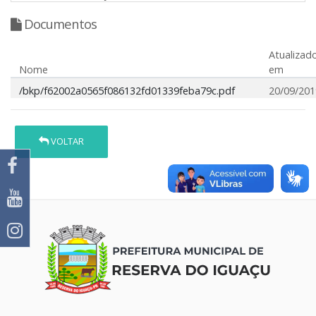
Documentos
Atualizad
Nome
em
/bkp/f62002a0565f086132fd01339feba79c.pdf
20/09/201
VOLTAR