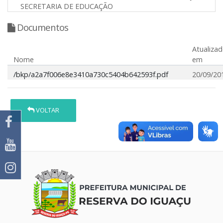
SECRETARIA DE EDUCAÇÃO
Documentos
Atualiza
Nome
em
/bkp/a2a7f006e8e3410a730c5404b642593f.pdf
20/09/20
VOLTAR