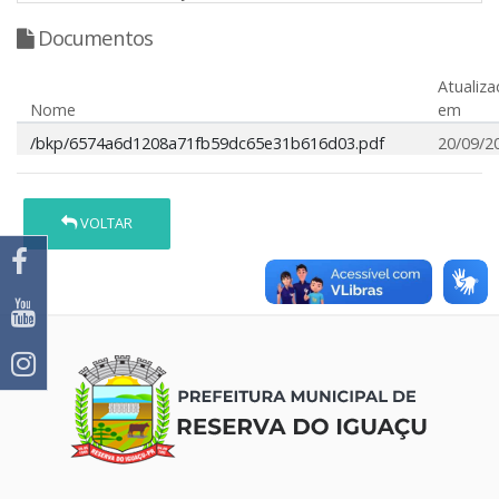
Documentos
Atualiz
Nome
em
/bkp/6574a6d1208a71fb59dc65e31b616d03.pdf
20/09/2
VOLTAR