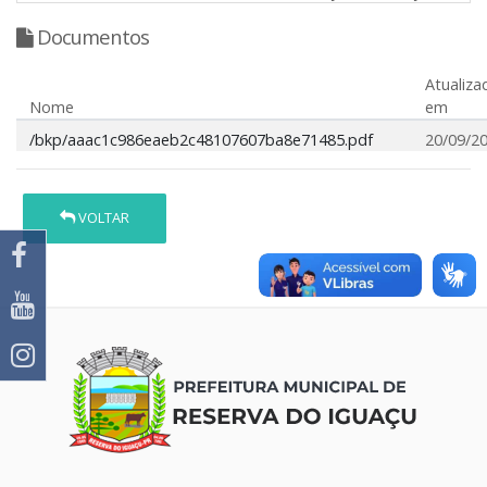
Documentos
Atualiza
Nome
em
/bkp/aaac1c986eaeb2c48107607ba8e71485.pdf
20/09/2
VOLTAR