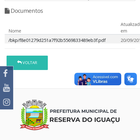
Documentos
Atualiza
Nome
em
/bkp/f8e01279d251a7f92b5569833489eb3f.pdf
20/09/20
VOLTAR