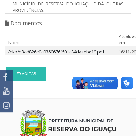
MUNICÍPIO DE RESERVA DO IGUAÇU E DÁ OUTRAS
PROVIDÊNCIAS.
Documentos
Atualiza
Nome
em
/bkp/b3ad826e0c0360676f501c84daaebe19.pdf
16/11/2
VOLTAR