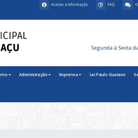
Acesso à Informação
FAQ
O
Segunda à Sexta d
erno
Administração
Imprensa
Lei Paulo Gustavo
S