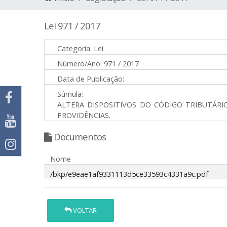
Lei 971 / 2017
Categoria:
Lei
Número/Ano:
971 / 2017
Data de Publicação:
Súmula:
ALTERA DISPOSITIVOS DO CÓDIGO TRIBUTÁRIO
PROVIDÊNCIAS.
Documentos
Nome
/bkp/e9eae1af9331113d5ce33593c4331a9c.pdf
VOLTAR