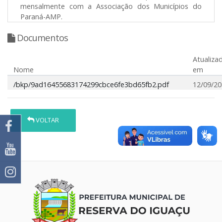
mensalmente com a Associação dos Municípios do
Paraná-AMP.
Documentos
Atualiza
Nome
em
/bkp/9ad16455683174299cbce6fe3bd65fb2.pdf
12/09/2
VOLTAR