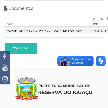
Documentos
Atualiza
Nome
em
/bkp/f174112959620bf3a2733a41134c1cd8.pdf
26/03/20
VOLTAR