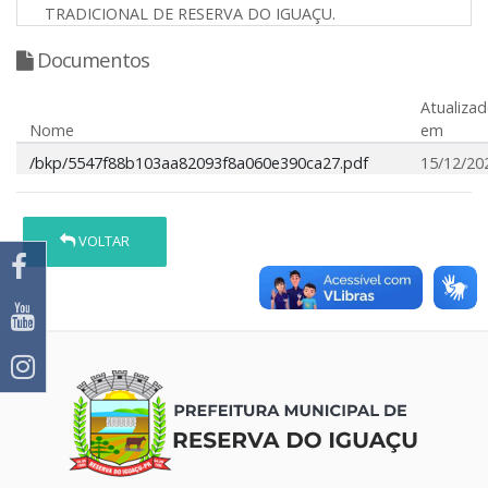
TRADICIONAL DE RESERVA DO IGUAÇU.
Documentos
Atualiza
Nome
em
/bkp/5547f88b103aa82093f8a060e390ca27.pdf
15/12/20
VOLTAR