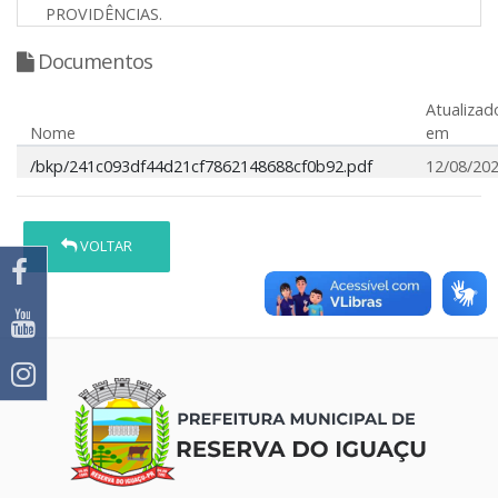
PROVIDÊNCIAS.
Documentos
Atualizad
Nome
em
/bkp/241c093df44d21cf7862148688cf0b92.pdf
12/08/20
VOLTAR