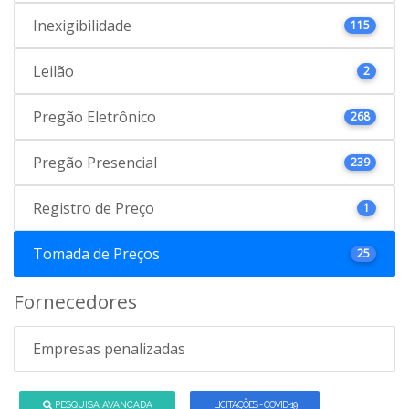
Inexigibilidade
115
Leilão
2
Pregão Eletrônico
268
Pregão Presencial
239
Registro de Preço
1
Tomada de Preços
25
Fornecedores
Empresas penalizadas
PESQUISA AVANÇADA
LICITAÇÕES - COVID-19