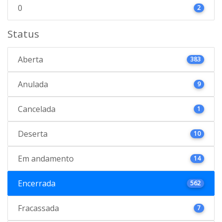
0
2
Status
Aberta
383
Anulada
9
Cancelada
1
Deserta
10
Em andamento
14
Encerrada
562
Fracassada
7