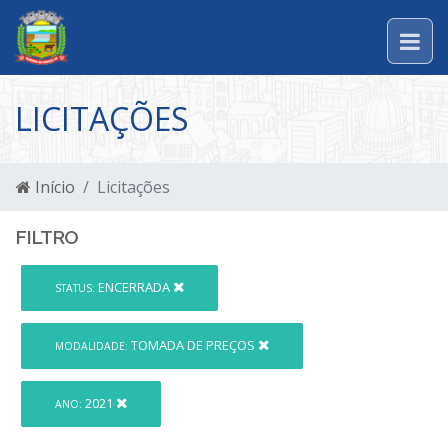
LICITAÇÕES
Início
Licitações
FILTRO
ENCERRADA
STATUS:
TOMADA DE PREÇOS
MODALIDADE:
2021
ANO: