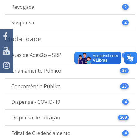
Revogada
2
Suspensa
2
Modalidade
Atas de Adesão – SRP
3
Chamamento Público
37
Concorrência Pública
23
Dispensa - COVID-19
4
Dispensa de licitação
269
Edital de Credenciamento
4