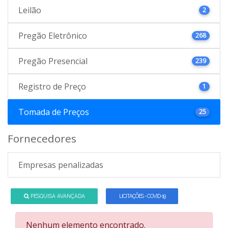
Leilão
2
Pregão Eletrônico
268
Pregão Presencial
239
Registro de Preço
1
Tomada de Preços
25
Fornecedores
Empresas penalizadas
PESQUISA AVANÇADA
LICITAÇÕES - COVID-19
Nenhum elemento encontrado.