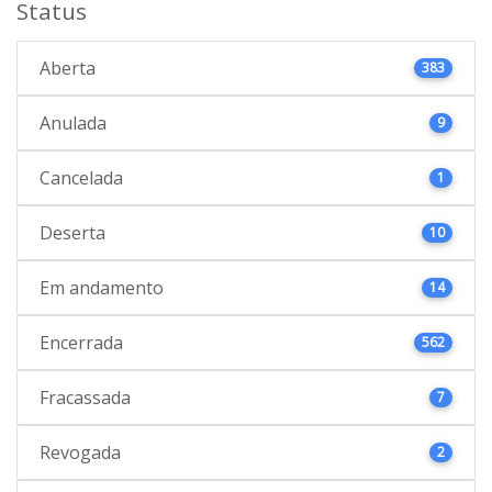
Status
Aberta
383
Anulada
9
Cancelada
1
Deserta
10
Em andamento
14
Encerrada
562
Fracassada
7
Revogada
2