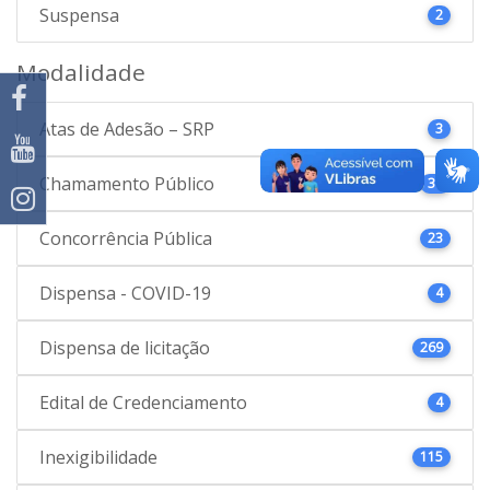
Suspensa
2
Modalidade
Atas de Adesão – SRP
3
Chamamento Público
37
Concorrência Pública
23
Dispensa - COVID-19
4
Dispensa de licitação
269
Edital de Credenciamento
4
Inexigibilidade
115