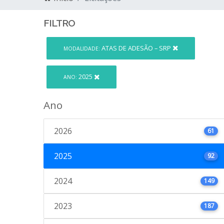
FILTRO
ATAS DE ADESÃO – SRP
MODALIDADE:
2025
ANO:
Ano
2026
61
2025
92
2024
149
2023
187