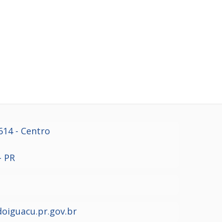
614
- Centro
- PR
oiguacu.pr.gov.br