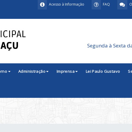
Acesso à Informação
FAQ
O
Segunda à Sexta d
erno
Administração
Imprensa
Lei Paulo Gustavo
S