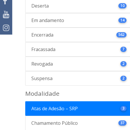
Deserta
10
Em andamento
14
Encerrada
562
Fracassada
7
Revogada
2
Suspensa
2
Modalidade
Atas de Adesão – SRP
3
Chamamento Público
37