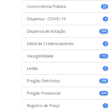
Concorrência Pública
23
Dispensa - COVID-19
4
Dispensa de licitação
269
Edital de Credenciamento
4
Inexigibilidade
115
Leilão
2
Pregão Eletrônico
268
Pregão Presencial
239
Registro de Preço
1