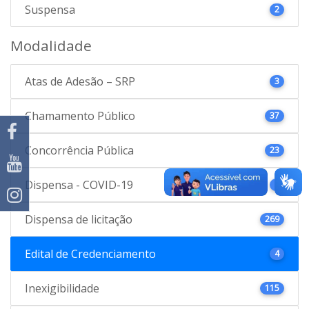
Suspensa
2
Modalidade
Atas de Adesão – SRP
3
Chamamento Público
37
Concorrência Pública
23
Dispensa - COVID-19
4
Dispensa de licitação
269
Edital de Credenciamento
4
Inexigibilidade
115