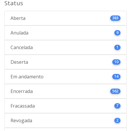
Status
Aberta
383
Anulada
9
Cancelada
1
Deserta
10
Em andamento
14
Encerrada
562
Fracassada
7
Revogada
2