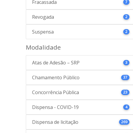
Fracassada
7
Revogada
2
Suspensa
2
Modalidade
Atas de Adesão – SRP
3
Chamamento Público
37
Concorrência Pública
23
Dispensa - COVID-19
4
Dispensa de licitação
269