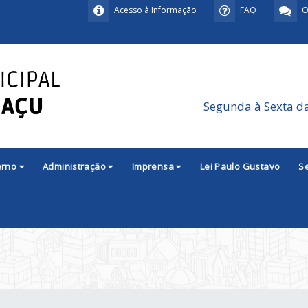
Acesso à Informação
FAQ
O
Segunda à Sexta d
erno
Administração
Imprensa
Lei Paulo Gustavo
S