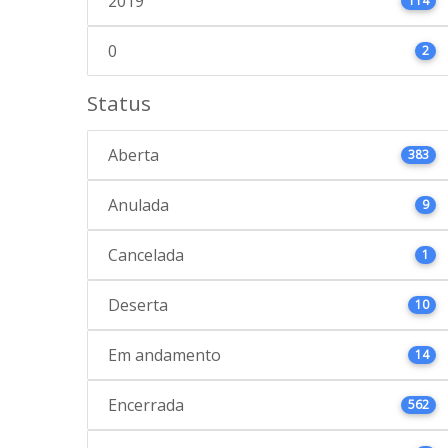
2019
114
0
2
Status
Aberta
383
Anulada
9
Cancelada
1
Deserta
10
Em andamento
14
Encerrada
562