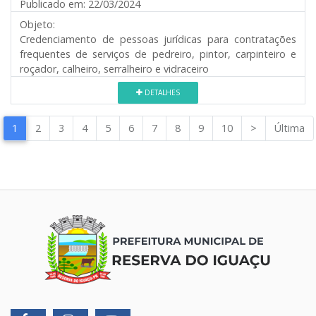
Publicado em:
22/03/2024
Objeto:
Credenciamento de pessoas jurídicas para contratações
frequentes de serviços de pedreiro, pintor, carpinteiro e
roçador, calheiro, serralheiro e vidraceiro
DETALHES
1
2
3
4
5
6
7
8
9
10
>
Última