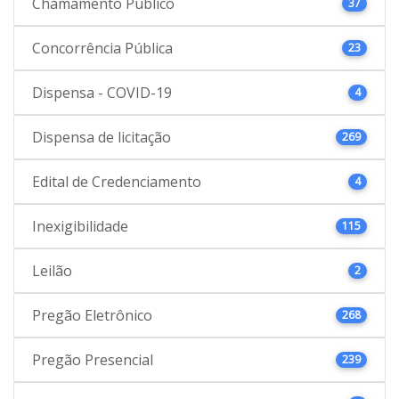
Chamamento Público
37
Concorrência Pública
23
Dispensa - COVID-19
4
Dispensa de licitação
269
Edital de Credenciamento
4
Inexigibilidade
115
Leilão
2
Pregão Eletrônico
268
Pregão Presencial
239