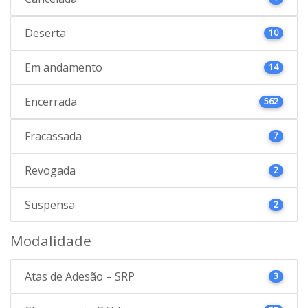
Deserta
10
Em andamento
14
Encerrada
562
Fracassada
7
Revogada
2
Suspensa
2
Modalidade
Atas de Adesão – SRP
3