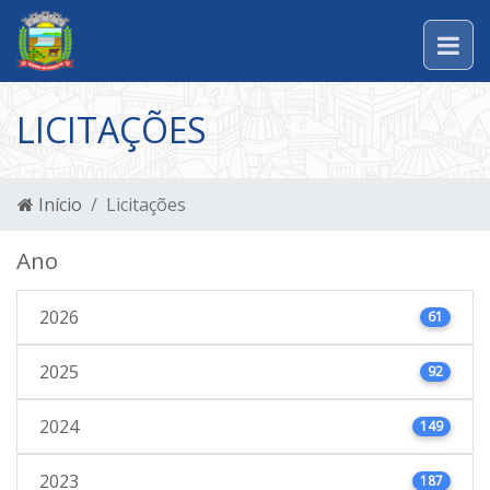
LICITAÇÕES
Início
Licitações
Ano
2026
61
2025
92
2024
149
2023
187