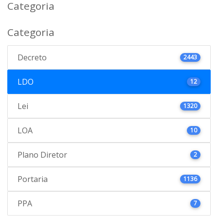
Categoria
Categoria
Decreto
2443
LDO
12
Lei
1320
LOA
10
Plano Diretor
2
Portaria
1136
PPA
7