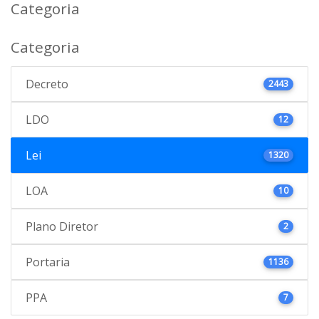
Categoria
Categoria
Decreto
2443
LDO
12
Lei
1320
LOA
10
Plano Diretor
2
Portaria
1136
PPA
7