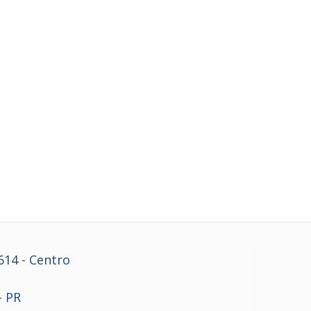
614
- Centro
- PR