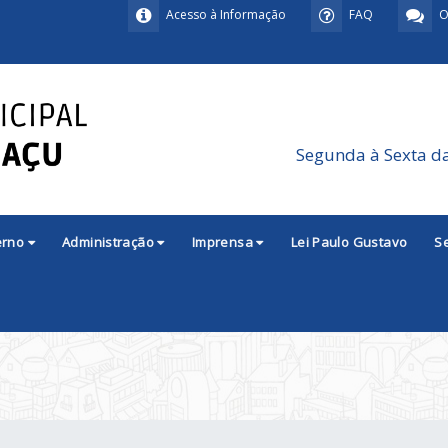
Acesso à Informação
FAQ
O
Segunda à Sexta d
erno
Administração
Imprensa
Lei Paulo Gustavo
S