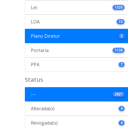
Lei
1320
LOA
10
Plano Diretor
2
Portaria
1136
PPA
7
Status
---
2627
Alterada(o)
4
Revogada(o)
4