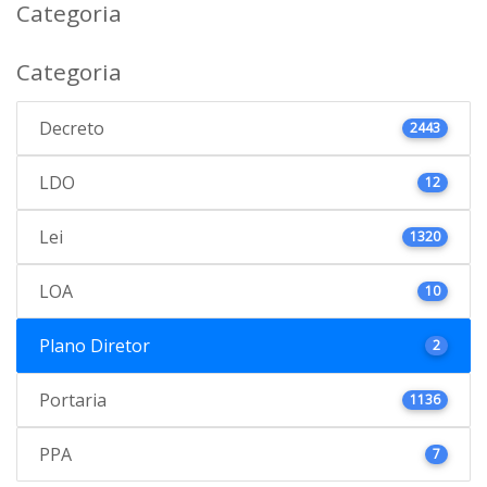
Categoria
Categoria
Decreto
2443
LDO
12
Lei
1320
LOA
10
Plano Diretor
2
Portaria
1136
PPA
7