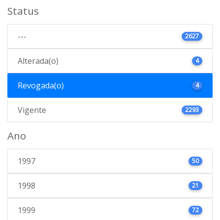
Status
---
2627
Alterada(o)
4
Revogada(o)
4
Vigente
2293
Ano
1997
50
1998
21
1999
72