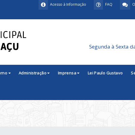
Acesso à Informação
FAQ
O
Segunda à Sexta d
erno
Administração
Imprensa
Lei Paulo Gustavo
S