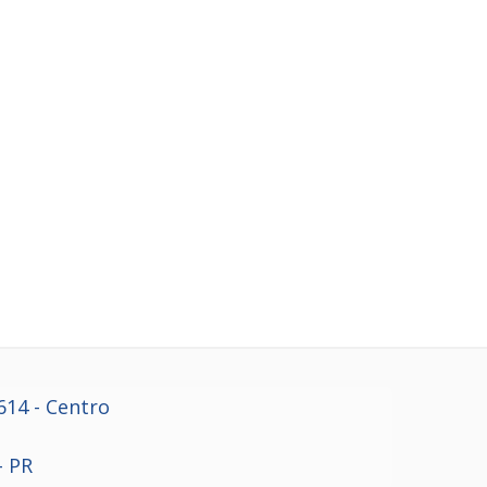
614
- Centro
- PR