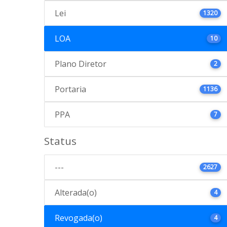
Lei
1320
LOA
10
Plano Diretor
2
Portaria
1136
PPA
7
Status
---
2627
Alterada(o)
4
Revogada(o)
4