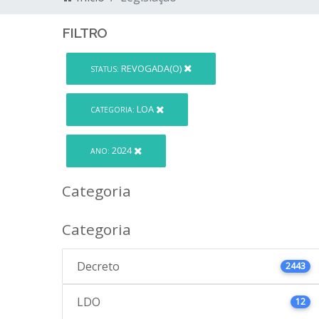
FILTRO
REVOGADA(O)
STATUS:
LOA
CATEGORIA:
2024
ANO:
Categoria
Categoria
Decreto
2443
LDO
12