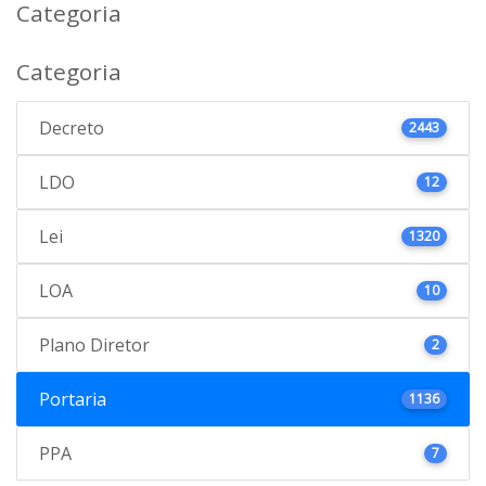
Categoria
Categoria
Decreto
2443
LDO
12
Lei
1320
LOA
10
Plano Diretor
2
Portaria
1136
PPA
7