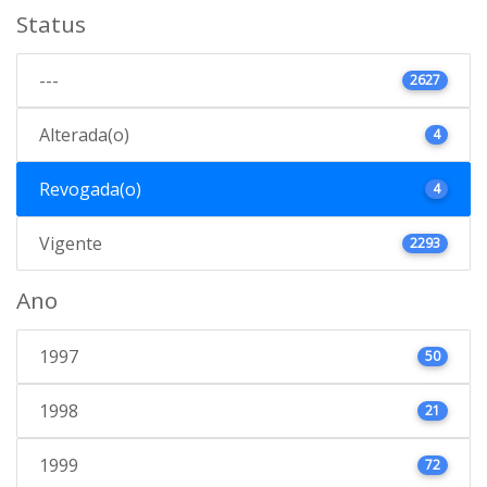
Status
---
2627
Alterada(o)
4
Revogada(o)
4
Vigente
2293
Ano
1997
50
1998
21
1999
72