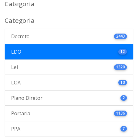
Categoria
Categoria
Decreto
2443
LDO
12
Lei
1320
LOA
10
Plano Diretor
2
Portaria
1136
PPA
7