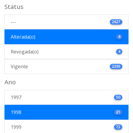
Status
---
2627
Alterada(o)
4
Revogada(o)
4
Vigente
2293
Ano
1997
50
1998
21
1999
72