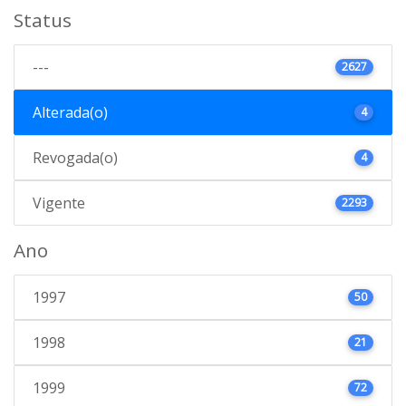
Status
---
2627
Alterada(o)
4
Revogada(o)
4
Vigente
2293
Ano
1997
50
1998
21
1999
72