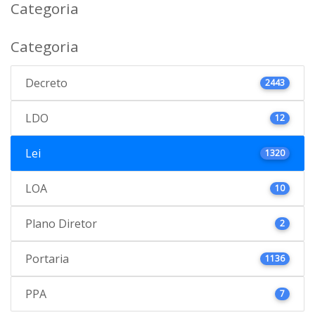
Categoria
Categoria
Decreto
2443
LDO
12
Lei
1320
LOA
10
Plano Diretor
2
Portaria
1136
PPA
7