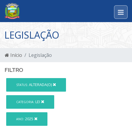
LEGISLAÇÃO
Início
Legislação
FILTRO
ALTERADA(O)
STATUS:
LEI
CATEGORIA:
2025
ANO: