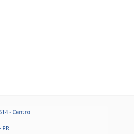
614
- Centro
- PR