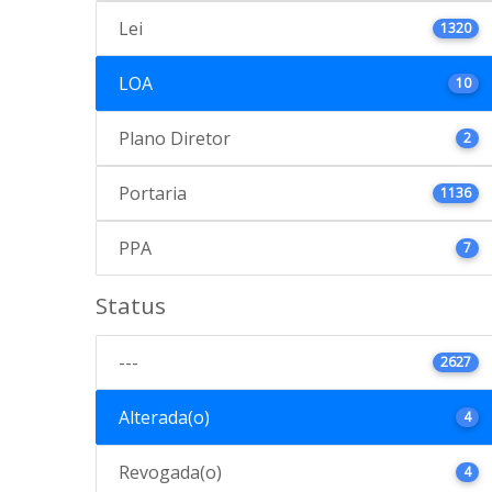
Lei
1320
LOA
10
Plano Diretor
2
Portaria
1136
PPA
7
Status
---
2627
Alterada(o)
4
Revogada(o)
4