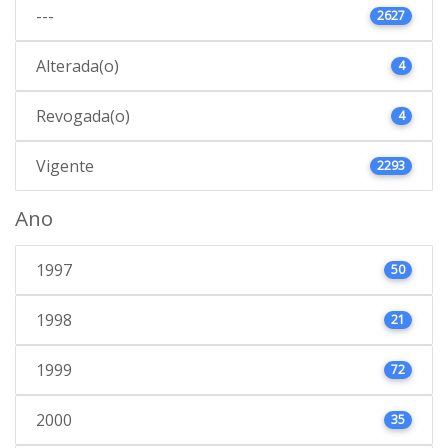
---
2627
Alterada(o)
4
Revogada(o)
4
Vigente
2293
Ano
1997
50
1998
21
1999
72
2000
35