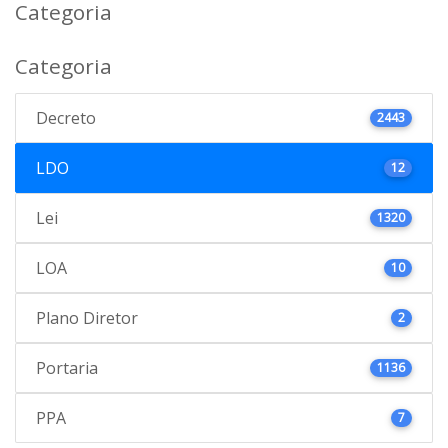
Categoria
Categoria
Decreto
2443
LDO
12
Lei
1320
LOA
10
Plano Diretor
2
Portaria
1136
PPA
7