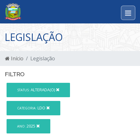
LEGISLAÇÃO
Início
Legislação
FILTRO
ALTERADA(O)
STATUS:
LDO
CATEGORIA:
2025
ANO: