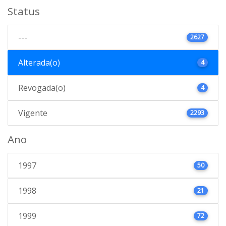
Status
---
2627
Alterada(o)
4
Revogada(o)
4
Vigente
2293
Ano
1997
50
1998
21
1999
72