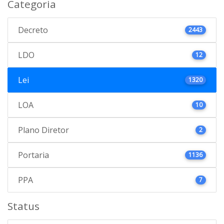
Categoria
Decreto
2443
LDO
12
Lei
1320
LOA
10
Plano Diretor
2
Portaria
1136
PPA
7
Status